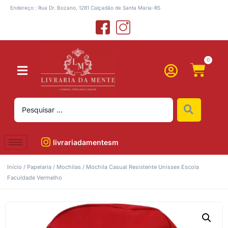
Endereço : Rua Dr. Bozano, 1281 Calçadão de Santa Maria-RS
0
livrariadamentesm
Início
/
Papelaria
/
Mochilas
/ Mochila Casual Resistente Unissex Escola
Faculdade Vermelho