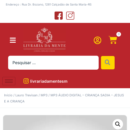
Endereço : Rua Dr. Bozano, 1281 Calçadão de Santa Maria-RS
0
livrariadamentesm
Início
/
Lauro Trevisan
/
MP3
/ MP3 ÁUDIO DIGITAL – CRIANÇA SADIA – JESUS
E A CRIANÇA