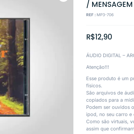
/ MENSAGEM
REF :
MP3-706
R$
12,90
ÁUDIO DIGITAL – A
Atenção!!!
Esse produto é um p
físicos.
São arquivos de áud
copiados para a mídi
Podem ser ouvidos o 
ipod, no seu carro e
Como são virtuais, v
assim que confirmar