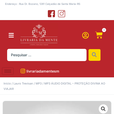
Endereço : Rua Dr. Bozano, 1281 Calçadão de Santa Maria-RS
0
livrariadamentesm
Início
/
Lauro Trevisan
/
MP3
/ MP3 ÁUDIO DIGITAL – PROTEÇÃO DIVINA AO
VIAJAR