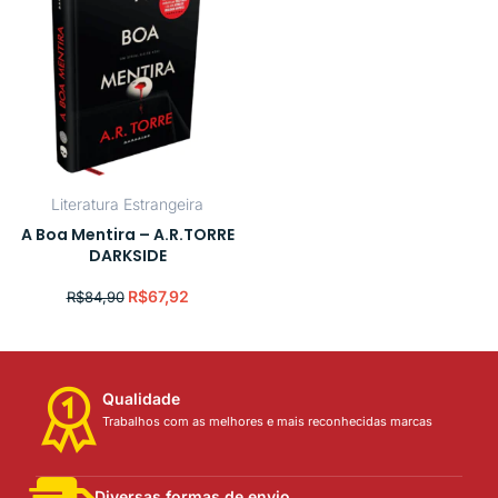
Literatura Estrangeira
A Boa Mentira – A.R.TORRE
DARKSIDE
R$
67,92
R$
84,90
Qualidade
Trabalhos com as melhores e mais reconhecidas marcas
Diversas formas de envio