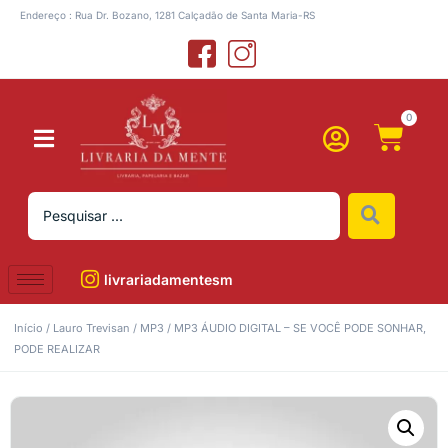
Endereço : Rua Dr. Bozano, 1281 Calçadão de Santa Maria-RS
0
livrariadamentesm
Início
/
Lauro Trevisan
/
MP3
/ MP3 ÁUDIO DIGITAL – SE VOCÊ PODE SONHAR,
PODE REALIZAR