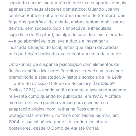
seguindo um mesmo padrão de beleza e ocupadas demais
apenas com seus afazeres domésticos. Quando Joanna
conhece Bobbie, outra moradora recente de Stepford, que
foge dos “padrões” da cidade, ambas tentam mobilizar as
demais, sem sucesso. Sob a impecável e imaculada
superfície de Stepford, há algo de sórdido e muito errado
― algo abominável que leva a dupla a investigar a
inusitada situação do local, antes que sejam devoradas
pela perfeição hedionda que encontram em toda a parte.
Obra-prima de suspense psicológico com elementos de
ficção científica
Mulheres Perfeitas
se revela um romance
premonitório e assustador. A história sombria de Ira Levin
― autor do clássico
O Bebê de Rosemary
(
DarkSide®
Books
, 2022)
―
continua tão atraente e assustadoramente
relevante como quando foi publicada, em 1972. A crítica
mordaz de Levin ganhou versão para o cinema na
adaptação original com Katharine Ross como a
protagonista, em 1975, no filme com Nicole Kidman, em
2004, e sua influência pode ser sentida em obras
posteriores, desde
O Conto de Aia
até
Corra!
.