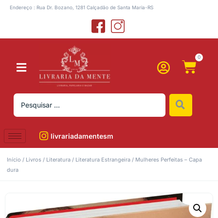
Endereço : Rua Dr. Bozano, 1281 Calçadão de Santa Maria-RS
0
livrariadamentesm
Início
/
Livros
/
Literatura
/
Literatura Estrangeira
/ Mulheres Perfeitas – Capa
dura