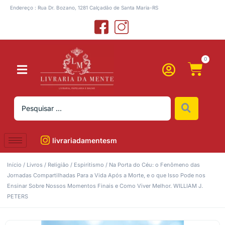
Endereço : Rua Dr. Bozano, 1281 Calçadão de Santa Maria-RS
0
livrariadamentesm
Início
/
Livros
/
Religião
/
Espiritismo
/ Na Porta do Céu: o Fenômeno das
Jornadas Compartilhadas Para a Vida Após a Morte, e o que Isso Pode nos
Ensinar Sobre Nossos Momentos Finais e Como Viver Melhor. WILLIAM J.
PETERS