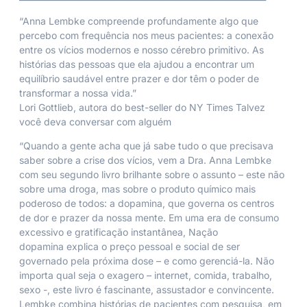
“Anna Lembke compreende profundamente algo que
percebo com frequência nos meus pacientes: a conexão
entre os vícios modernos e nosso cérebro primitivo. As
histórias das pessoas que ela ajudou a encontrar um
equilíbrio saudável entre prazer e dor têm o poder de
transformar a nossa vida.”
Lori Gottlieb
, autora do best-seller do NY Times
Talvez
você deva conversar com alguém
“Quando a gente acha que já sabe tudo o que precisava
saber sobre a crise dos vícios, vem a Dra. Anna Lembke
com seu segundo livro brilhante sobre o assunto – este não
sobre uma droga, mas sobre o produto químico mais
poderoso de todos: a dopamina, que governa os centros
de dor e prazer da nossa mente. Em uma era de consumo
excessivo e gratificação instantânea,
Nação
dopamina
explica o preço pessoal e social de ser
governado pela próxima dose – e como gerenciá-la. Não
importa qual seja o exagero – internet, comida, trabalho,
sexo -, este livro é fascinante, assustador e convincente.
Lembke combina histórias de pacientes com pesquisa, em