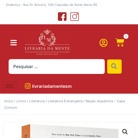
Endereço : Rua Dr. Bozano, 1281 Calçadão de Santa Maria-RS
0
livrariadamentesm
Início
/
Livros
/
Literatura
/
Literatura Estrangeira
/ Nação dopamina – Capa
Comum