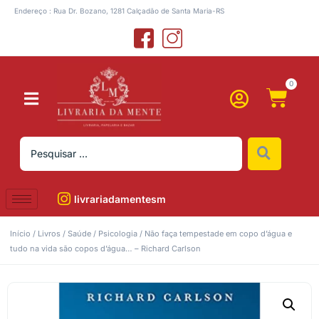
Endereço : Rua Dr. Bozano, 1281 Calçadão de Santa Maria-RS
0
livrariadamentesm
Início
/
Livros
/
Saúde
/
Psicologia
/ Não faça tempestade em copo d’água e
tudo na vida são copos d’água… – Richard Carlson