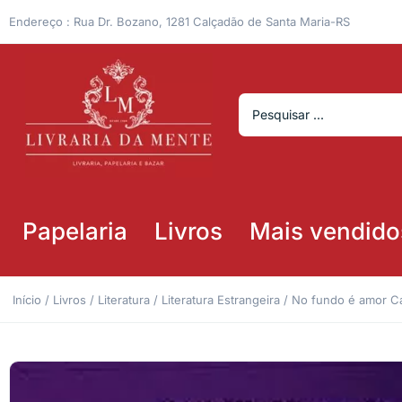
Endereço : Rua Dr. Bozano, 1281 Calçadão de Santa Maria-RS
Papelaria
Livros
Mais vendido
Início
/
Livros
/
Literatura
/
Literatura Estrangeira
/ No fundo é amor Ca