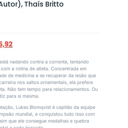
utor), Thaís Britto
5,92
está nadando contra a corrente, tentando
s com a rotina de atleta. Concentrada em
ade de medicina e se recuperar da lesão que
arreira nos saltos ornamentais, ela prefere
eta. Não tem tempo para relacionamentos. Ou
diz para si mesma.
tação, Lukas Blomqvist é capitão da equipe
ampeão mundial, e conquistou tudo isso com
assim que ele consegue medalhas e quebra
otal a cada braçada.