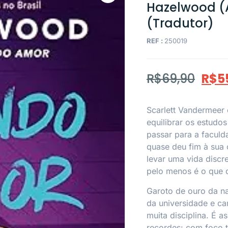
Hazelwood (A
(Tradutor)
REF :
250019
R$
69,90
R$
5
Scarlett Vandermeer 
equilibrar os estudo
passar para a faculd
quase deu fim à sua c
levar uma vida discr
pelo menos é o que 
Garoto de ouro da na
da universidade e c
muita disciplina. É 
recordes: com foco t