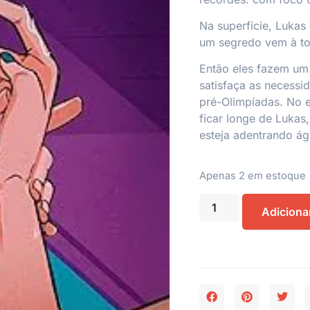
Na superfície, Lukas
um segredo vem à to
Então eles fazem um 
satisfaça as necessi
pré-Olimpíadas. No e
ficar longe de Lukas
esteja adentrando ág
Apenas 2 em estoque
Adiciona