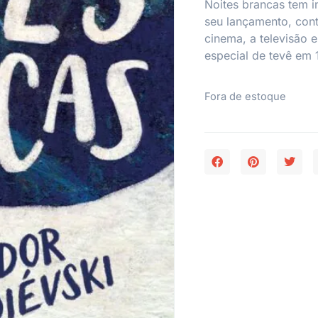
Noites brancas
tem in
seu lançamento, con
cinema, a televisão 
especial de tevê em 
Fora de estoque