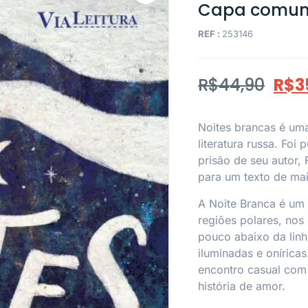
Capa comu
REF :
253146
R$
44,90
R$
3
Noites brancas
é uma
literatura russa. Foi
prisão de seu autor, 
para um texto de mai
A Noite Branca é u
regiões polares, no
pouco abaixo da linh
iluminadas e onírica
encontro casual com 
história de amor.