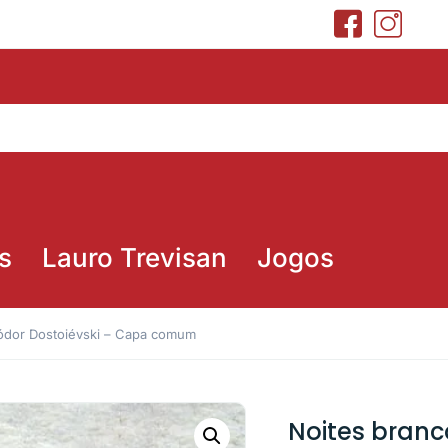
s
Lauro Trevisan
Jogos
iódor Dostoiévski – Capa comum
Noites branc