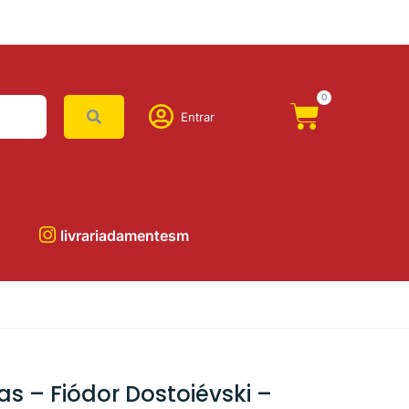
0
Entrar
livrariadamentesm
as – Fiódor Dostoiévski –