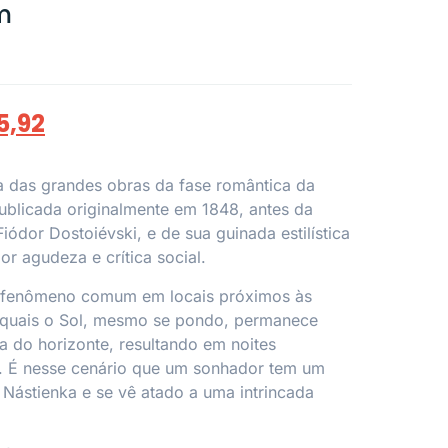
m
5,92
 das grandes obras da fase romântica da
 publicada originalmente em 1848, antes da
Fiódor Dostoiévski, e de sua guinada estilística
or agudeza e crítica social.
m fenômeno comum em locais próximos às
s quais o Sol, mesmo se pondo, permanece
a do horizonte, resultando em noites
s. É nesse cenário que um sonhador tem um
Nástienka e se vê atado a uma intrincada