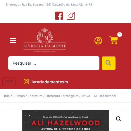
Endereço : Rua Dr. Bozano, 1281 Calçadão de Santa Maria-RS
0
livrariadamentesm
Início
/
Livros
/
Literatura
/
Literatura Estrangeira
/ Noiva – Ali Hazelwood