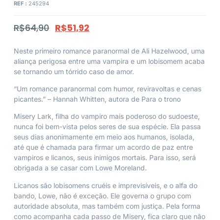
REF :
245294
R$
64,90
R$
51,92
Neste primeiro romance paranormal de Ali Hazelwood, uma
aliança perigosa entre uma vampira e um lobisomem acaba
se tornando um tórrido caso de amor.
“Um romance paranormal com humor, reviravoltas e cenas
picantes.”
– Hannah Whitten,
autora de
Para o trono
Misery Lark, filha do vampiro mais poderoso do sudoeste,
nunca foi bem-vista pelos seres de sua espécie. Ela passa
seus dias anonimamente em meio aos humanos, isolada,
até que é chamada para firmar um acordo de paz entre
vampiros e licanos, seus inimigos mortais. Para isso, será
obrigada a se casar com Lowe Moreland.
Licanos são lobisomens cruéis e imprevisíveis, e o alfa do
bando, Lowe, não é exceção. Ele governa o grupo com
autoridade absoluta, mas também com justiça. Pela forma
como acompanha cada passo de Misery, fica claro que não