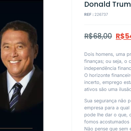
Donald Trump
REF :
226737
R$
68,00
R$
5
Dois homens, uma pr
finanças; ou seja, o 
independência financ
O horizonte financei
incerto, emprego est
ativos são uma ilusã
Sua segurança não p
empresa para a qual
pode lhe dar o que,
fomos acostumados a
Não pense que sem e