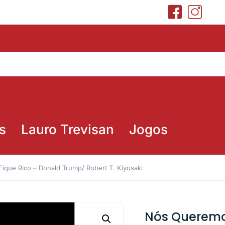
s
Lauro Trevisan
Jogos
que Rico – Donald Trump/ Robert T. Kiyosaki
Nós Queremo