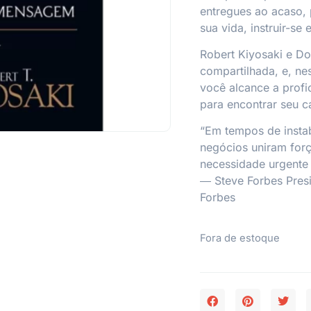
entregues ao acaso, 
sua vida, instruir-se
Robert Kiyosaki e Do
compartilhada, e, ne
você alcance a profic
para encontrar seu c
“Em tempos de instab
negócios uniram forç
necessidade urgente d
― Steve Forbes Presi
Forbes
Fora de estoque