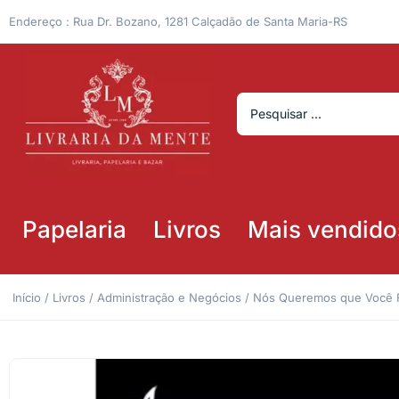
Endereço : Rua Dr. Bozano, 1281 Calçadão de Santa Maria-RS
Papelaria
Livros
Mais vendido
Início
/
Livros
/
Administração e Negócios
/ Nós Queremos que Você Fi