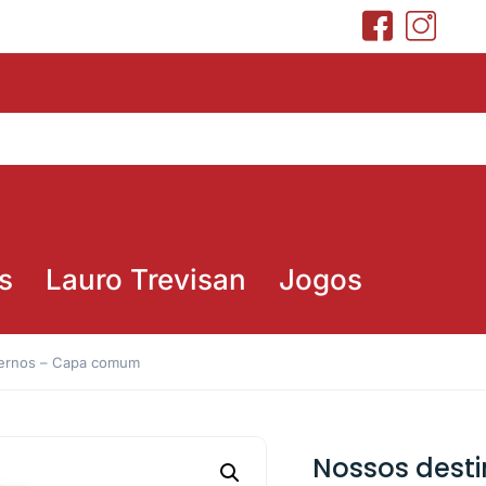
s
Lauro Trevisan
Jogos
ternos – Capa comum
Nossos dest