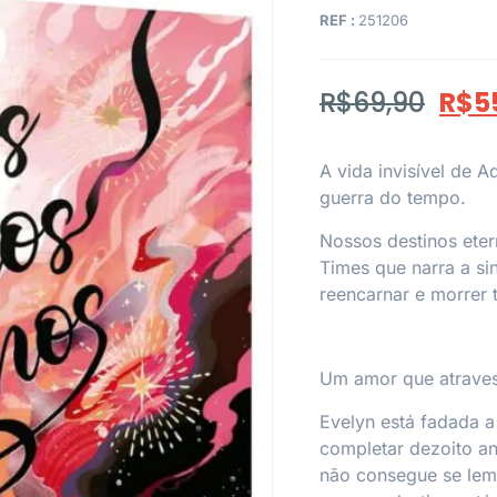
REF :
251206
R$
69,90
R$
5
A vida invisível de 
guerra do tempo
.
Nossos destinos ete
Times
que narra a si
reencarnar e morrer 
Um amor que atraves
Evelyn está fadada a
completar dezoito an
não consegue se lemb