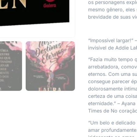
os personagens expl
mesmo gênero, eles 
brevidade de suas vi
“Impossível largar!” 
invisível de Addie L
“Fazia muito tempo q
arrebatadora, comov
eternos
. Com uma sut
consegue parecer ép
dolorosamente íntima.
certeza de uma coisa
eternidade.” – Ayana
Times
de
No coração
“Um belo e delicado 
amar profundamente