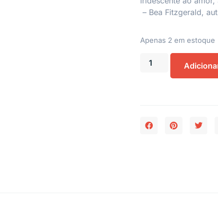
iridescente ao amor,
– Bea Fitzgerald, au
Apenas 2 em estoque
Adiciona