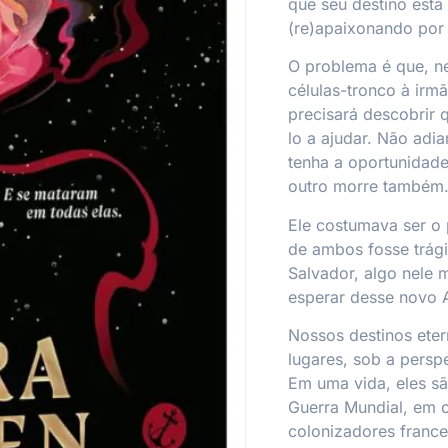
que seu destino est
(re)apaixonando por 
O problema é que, ne
células-tronco à irm
precisará descobrir
lo a ajudar. Não adia
tenha a oportunidade
outro morre também
Ele costumava ser o 
de ambos fosse trág
Salvador, algo nele
esperar desse novo 
Nossos destinos ete
lugares, sob a persp
Em uma vida, eles s
Guerra Mundial, em o
colonizadores franc