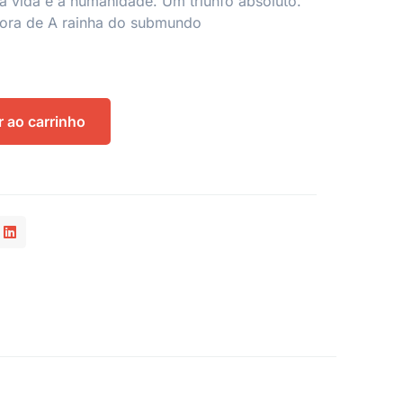
 à vida e à humanidade. Um triunfo absoluto.”
tora de
A rainha do submundo
r ao carrinho