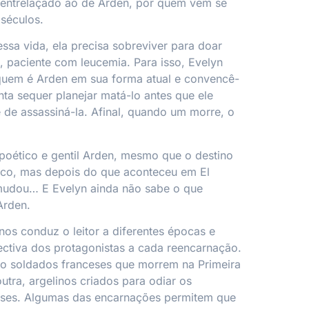
á entrelaçado ao de Arden, por quem vem se
séculos.
ssa vida, ela precisa sobreviver para doar
ã, paciente com leucemia. Para isso, Evelyn
 quem é Arden em sua forma atual e convencê-
nta sequer planejar matá-lo antes que ele
 de assassiná-la. Afinal, quando um morre, o
.
poético e gentil Arden, mesmo que o destino
ico, mas depois do que aconteceu em El
 mudou… E Evelyn ainda não sabe o que
Arden.
rnos
conduz o leitor a diferentes épocas e
ectiva dos protagonistas a cada reencarnação.
ão soldados franceses que morrem na Primeira
utra, argelinos criados para odiar os
eses. Algumas das encarnações permitem que