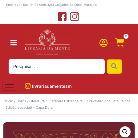
Endereço : Rua Dr. Bozano, 1281 Calçadão de Santa Maria-RS
0
livrariadamentesm
Início
/
Livros
/
Literatura
/
Literatura Estrangeira
/ O cavaleiro dos Sete Reinos
(Edição especial) – Capa Dura