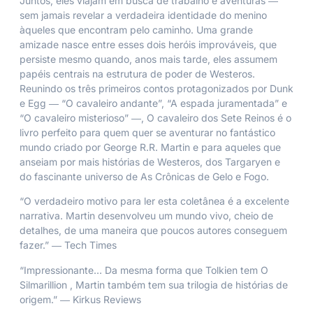
Juntos, eles viajam em busca de trabalho e aventuras ―
sem jamais revelar a verdadeira identidade do menino
àqueles que encontram pelo caminho. Uma grande
amizade nasce entre esses dois heróis improváveis, que
persiste mesmo quando, anos mais tarde, eles assumem
papéis centrais na estrutura de poder de Westeros.
Reunindo os três primeiros contos protagonizados por Dunk
e Egg ― “O cavaleiro andante”, “A espada juramentada” e
“O cavaleiro misterioso” ―,
O cavaleiro dos Sete Reinos
é o
livro perfeito para quem quer se aventurar no fantástico
mundo criado por George R.R. Martin e para aqueles que
anseiam por mais histórias de Westeros, dos Targaryen e
do fascinante universo de As Crônicas de Gelo e Fogo.
“O verdadeiro motivo para ler esta coletânea é a excelente
narrativa. Martin desenvolveu um mundo vivo, cheio de
detalhes, de uma maneira que poucos autores conseguem
fazer.” ―
Tech Times
“Impressionante… Da mesma forma que Tolkien tem
O
Silmarillion
, Martin também tem sua trilogia de histórias de
origem.” ―
Kirkus Reviews