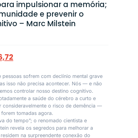
para impulsionar a memória;
 imunidade e prevenir o
itivo – Marc Milstein
6,72
e pessoas sofrem com declínio mental grave
s isso não precisa acontecer. Nós — e não
mos controlar nosso destino cognitivo.
tadamente a saúde do cérebro a curto e
ir consideravelmente o risco de demência —
s forem tomadas agora.
va do tempo”; o renomado cientista e
stein revela os segredos para melhorar a
e residem na surpreendente conexão do