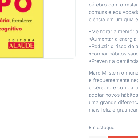
cérebro com o resta
comuns e equivocadas
ciência em um guia e
•Melhorar a memória
•Aumentar a energia
•Reduzir o risco de 
•Formar hábitos saud
•Prevenir a demência
Marc Milstein o mun
e frequentemente ne
o cérebro e comparti
adotar novos hábito
uma grande diferenç
mais feliz e gratific
Em estoque