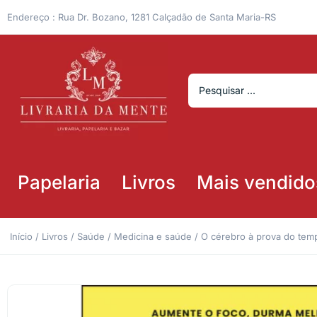
Endereço : Rua Dr. Bozano, 1281 Calçadão de Santa Maria-RS
Papelaria
Livros
Mais vendido
Início
/
Livros
/
Saúde
/
Medicina e saúde
/ O cérebro à prova do tempo