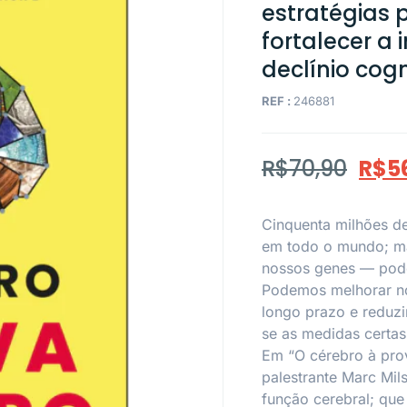
estratégias 
fortalecer a
declínio cogn
REF :
246881
R$
70,90
R$
5
Cinquenta milhões d
em todo o mundo; ma
nossos genes — pode
Podemos melhorar no
longo prazo e reduz
se as medidas certa
Em “O cérebro à pro
palestrante Marc Mil
função cerebral; qu