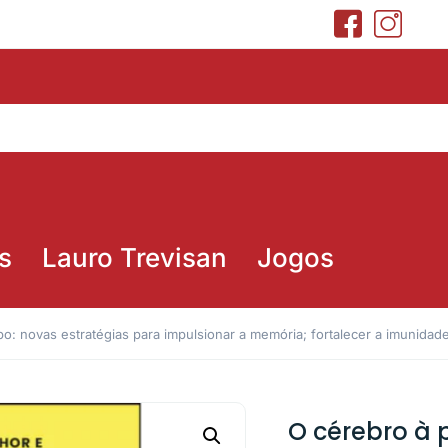
s
Lauro Trevisan
Jogos
: novas estratégias para impulsionar a memória; fortalecer a imunidade 
O cérebro à 