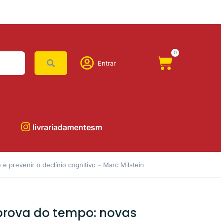
0
Entrar
livrariadamentesm
e prevenir o declínio cognitivo – Marc Milstein
prova do tempo: novas