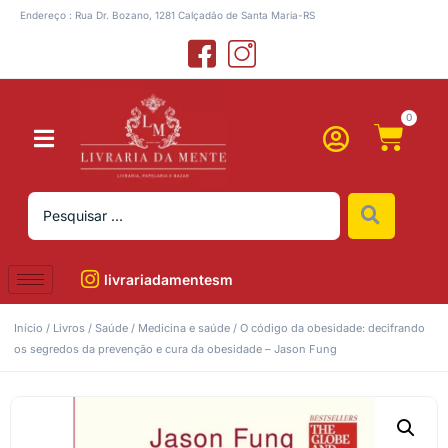
Endereço : Rua Dr. Bozano, 1281 Calçadão de Santa Maria-RS
0
livrariadamentesm
Início
/
Livros
/
Saúde
/
Medicina e saúde
/ O código da obesidade: decifrando
os segredos da prevenção e cura da obesidade – Jason Fung