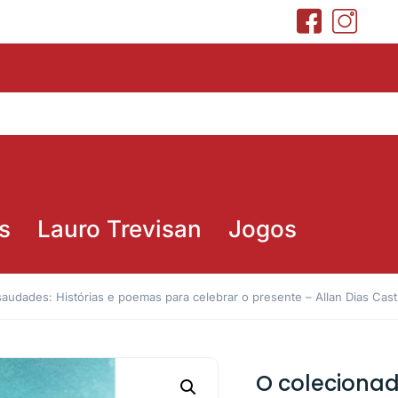
s
Lauro Trevisan
Jogos
audades: Histórias e poemas para celebrar o presente – Allan Dias Cast
O colecionad