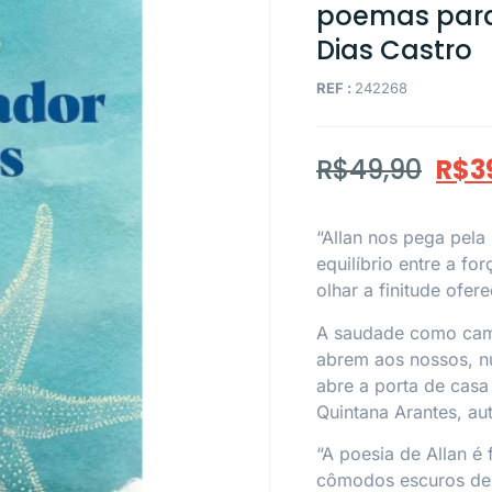
poemas para 
Dias Castro
REF :
242268
R$
49,90
R$
3
“Allan nos pega pel
equilíbrio entre a f
olhar a finitude ofere
A saudade como cami
abrem aos nossos, n
abre a porta de casa
Quintana Arantes
, au
“A poesia de Allan é
cômodos escuros de 