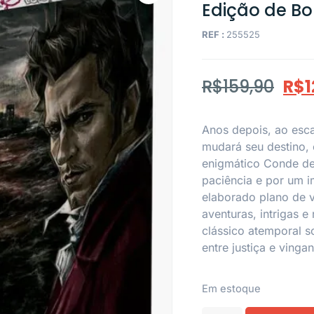
Edição de Bo
REF :
255525
R$
159,90
R$
1
Anos depois, ao esca
mudará seu destino, 
enigmático Conde de 
paciência e por um i
elaborado plano de 
aventuras, intrigas 
clássico atemporal s
entre justiça e vinga
Em estoque