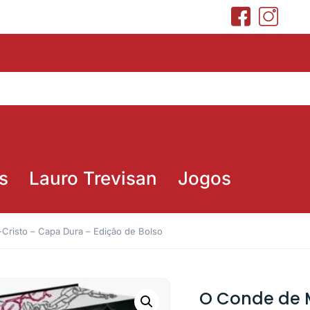
s
Lauro Trevisan
Jogos
risto – Capa Dura – Edição de Bolso
O Conde de 