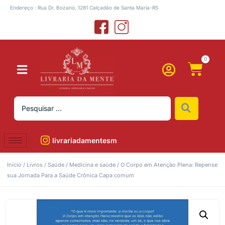
Endereço : Rua Dr. Bozano, 1281 Calçadão de Santa Maria-RS
0
livrariadamentesm
Início
/
Livros
/
Saúde
/
Medicina e saúde
/ O Corpo em Atenção Plena: Repense
sua Jornada Para a Saúde Crônica Capa comum