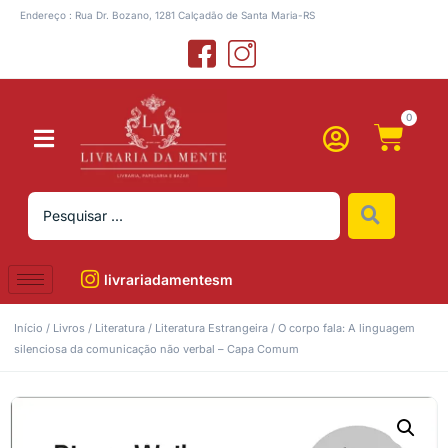
Endereço : Rua Dr. Bozano, 1281 Calçadão de Santa Maria-RS
0
livrariadamentesm
Início
/
Livros
/
Literatura
/
Literatura Estrangeira
/ O corpo fala: A linguagem
silenciosa da comunicação não verbal – Capa Comum