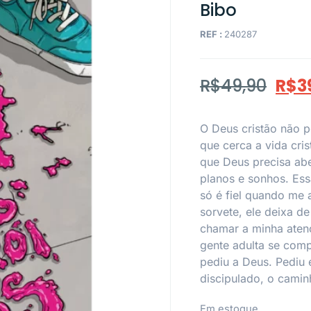
Bibo
REF :
240287
R$
49,90
R$
3
O Deus cristão não 
que cerca a vida cri
que Deus precisa ab
planos e sonhos. Ess
só é fiel quando me
sorvete, ele deixa de
chamar a minha atenç
gente adulta se comp
pediu a Deus. Pediu 
discipulado, o camin
Em estoque