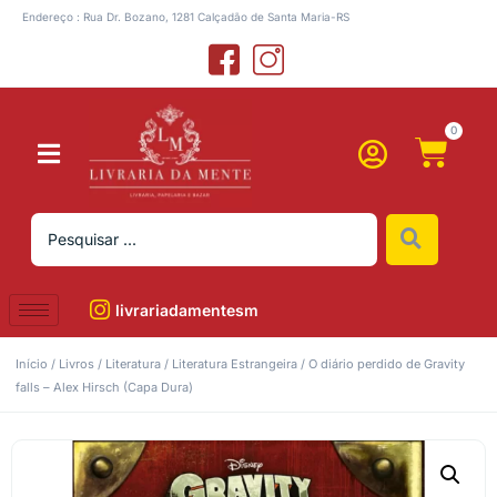
Endereço : Rua Dr. Bozano, 1281 Calçadão de Santa Maria-RS
0
livrariadamentesm
Início
/
Livros
/
Literatura
/
Literatura Estrangeira
/ O diário perdido de Gravity
falls – Alex Hirsch (Capa Dura)