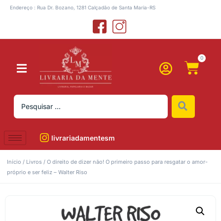
Endereço : Rua Dr. Bozano, 1281 Calçadão de Santa Maria-RS
0
livrariadamentesm
Início
/
Livros
/ O direito de dizer não! O primeiro passo para resgatar o amor-
próprio e ser feliz – Walter Riso