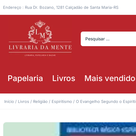
Endereço : Rua Dr. Bozano, 1281 Calçadão de Santa Maria-RS
Papelaria
Livros
Mais vendido
Início
/
Livros
/
Religião
/
Espiritismo
/ O Evangelho Segundo o Espiritis