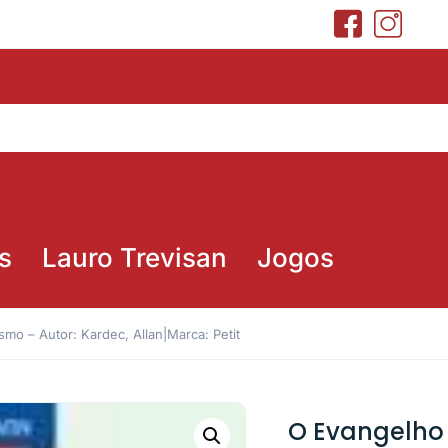
s
Lauro Trevisan
Jogos
mo – Autor: Kardec, Allan|Marca: Petit
O Evangelho 