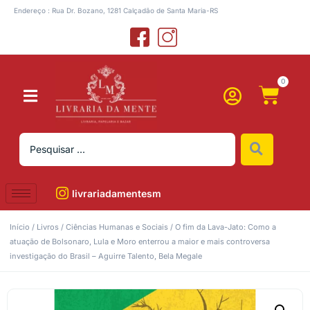
Endereço : Rua Dr. Bozano, 1281 Calçadão de Santa Maria-RS
0
livrariadamentesm
Início
/
Livros
/
Ciências Humanas e Sociais
/ O fim da Lava-Jato: Como a
atuação de Bolsonaro, Lula e Moro enterrou a maior e mais controversa
investigação do Brasil – Aguirre Talento, Bela Megale