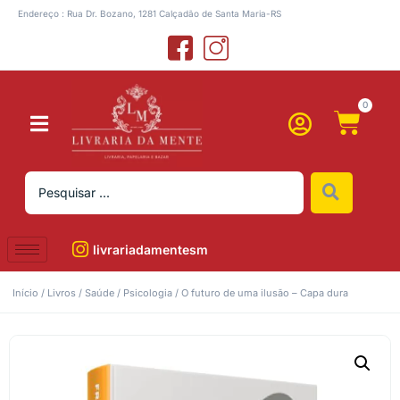
Endereço : Rua Dr. Bozano, 1281 Calçadão de Santa Maria-RS
0
livrariadamentesm
Início
/
Livros
/
Saúde
/
Psicologia
/ O futuro de uma ilusão – Capa dura