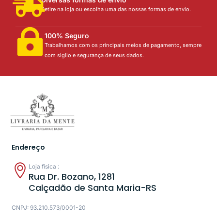
Retire na loja ou escolha uma das nossas formas de envio.
100% Seguro
Trabalhamos com os principais meios de pagamento, sempre
com sigilo e segurança de seus dados.
Endereço
Loja física :
Rua Dr. Bozano, 1281
Calçadão de Santa Maria-RS
CNPJ: 93.210.573/0001-20