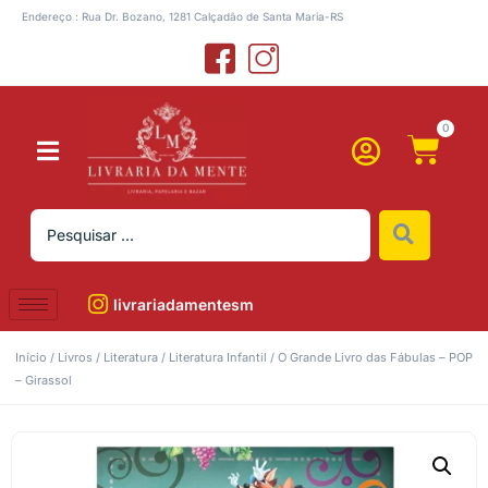
Endereço : Rua Dr. Bozano, 1281 Calçadão de Santa Maria-RS
0
livrariadamentesm
Início
/
Livros
/
Literatura
/
Literatura Infantil
/ O Grande Livro das Fábulas – POP
– Girassol