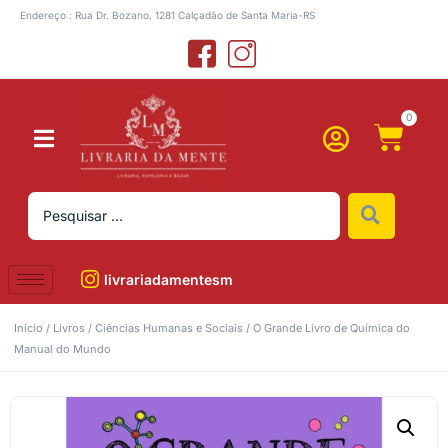
Endereço : Rua Dr. Bozano, 1281 Calçadão de Santa Maria-RS
0
livrariadamentesm
Início
/
Livros
/
Ciências Humanas e Sociais
/ O Grande Livro de Química do
Manual do Mundo