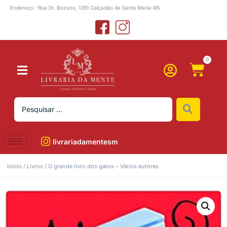
Endereço : Rua Dr. Bozano, 1281 Calçadão de Santa Maria-RS
0
livrariadamentesm
Início
/
Livros
/ O grande livro dos gatos – Vários autores