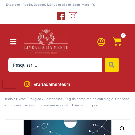
Endereço : Rua Dr. Bozano, 1281 Calçadão de Santa Maria-RS
0
livrariadamentesm
Início
/
Livros
/
Religião
/
Esoterismo
/ O guia completo da astrologia: Conheça
a si mesmo, seu signo e seu mapa astral – Louise Edington