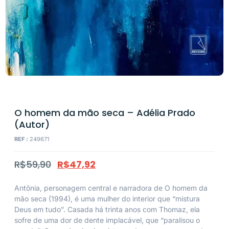
O homem da mão seca – Adélia Prado
(Autor)
REF :
249671
R$
59,90
R$
47,92
Antônia, personagem central e narradora de
O homem da
mão seca
(1994), é uma mulher do interior que “mistura
Deus em tudo”. Casada há trinta anos com Thomaz, ela
sofre de uma dor de dente implacável, que “paralisou o