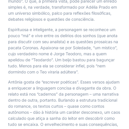
mundo”. O que, à primeira vista, pode parecer um enredo
simples é, na verdade, transformado por Adélia Prado em
um universo simbólico, palco para reflexões filosóficas,
debates religiosos e questões de consciência.
Espirituosa e inteligente, a personagem se reconhece um
pouco “má” e vive entre os delírios dos sonhos (que anota
para discutir com seu analista) e as questões prosaicas na
pacata Coronas. Apaixona-se por Soledade, “um místico”,
cujo verdadeiro nome é Jorge Teodoro, mas a quem
apelidou de “Teodardo”. Um beijo bastou para bagunçar
tudo. Menos para ela se considerar infiel, pois “nem
dormindo com o Teo viraria adúltera”.
Antônia gosta de “escrever poéticas”. Esses versos ajudam
a enriquecer a linguagem concisa e divagante da obra. O
relato está nos “cadernos” da personagem – uma narrativa
dentro de outra, portanto. Burlando a estrutura tradicional
do romance, os textos curtos – quase como contos
autônomos – dão à história um caráter desconexo, um caos
calculado que atiça a sanha do leitor em descobrir como
tudo se encaixa. O envelhecimento e suas consequências,