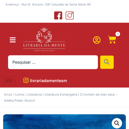
Endereço : Rua Dr. Bozano, 1281 Calçadão de Santa Maria-RS
0
livrariadamentesm
Início
/
Livros
/
Literatura
/
Literatura Estrangeira
/ O homem da mão seca –
Adélia Prado (Autor)