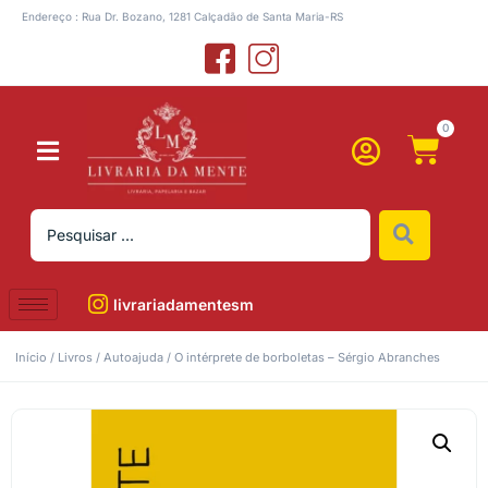
Endereço : Rua Dr. Bozano, 1281 Calçadão de Santa Maria-RS
0
livrariadamentesm
Início
/
Livros
/
Autoajuda
/ O intérprete de borboletas – Sérgio Abranches