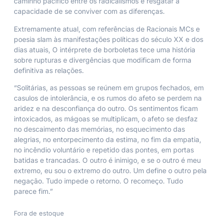
caminho pacífico entre os radicalismos e resgatar a
capacidade de se conviver com as diferenças.
Extremamente atual, com referências de Racionais MCs e
poesia
slam
às manifestações políticas do século XX e dos
dias atuais,
O intérprete de borboletas
tece uma história
sobre rupturas e divergências que modificam de forma
definitiva as relações.
“Solitárias, as pessoas se reúnem em grupos fechados, em
casulos de intolerância, e os rumos do afeto se perdem na
aridez e na desconfiança do outro. Os sentimentos ficam
intoxicados, as mágoas se multiplicam, o afeto se desfaz
no descaimento das memórias, no esquecimento das
alegrias, no entorpecimento da estima, no fim da empatia,
no incêndio voluntário e repetido das pontes, em portas
batidas e trancadas. O outro é inimigo, e se o outro é meu
extremo, eu sou o extremo do outro. Um define o outro pela
negação. Tudo impede o retorno. O recomeço. Tudo
parece fim.”
Fora de estoque