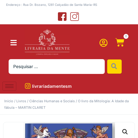
Endereço : Rua Dr. Bozano, 1281 Calçadão de Santa Maria-RS
0
livrariadamentesm
Início
/
Livros
/
Ciências Humanas e Sociais
/ O livro da Mitologia: A Idade da
fábula – MARTIN CLARET