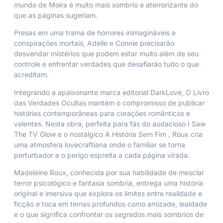
mundo de Moira é muito mais sombrio e aterrorizante do
que as páginas sugeriam.
Presas em uma trama de horrores inimagináveis e
conspirações mortais, Adelle e Connie precisarão
desvendar mistérios que podem estar muito além de seu
controle e enfrentar verdades que desafiarão tudo o que
acreditam.
Integrando a apaixonante marca editorial DarkLove,
O Livro
das Verdades Ocultas
mantém o compromisso de publicar
histórias contemporâneas para corações românticos e
valentes. Nesta obra, perfeita para fãs do audacioso
I Saw
The TV Glow
e o nostálgico
A História Sem Fim
, Roux cria
uma atmosfera lovecraftiana onde o familiar se torna
perturbador e o perigo espreita a cada página virada.
Madeleine Roux, conhecida por sua habilidade de mesclar
terror psicológico e fantasia sombria, entrega uma história
original e imersiva que explora os limites entre realidade e
ficção e toca em temas profundos como amizade, lealdade
e o que significa confrontar os segredos mais sombrios de