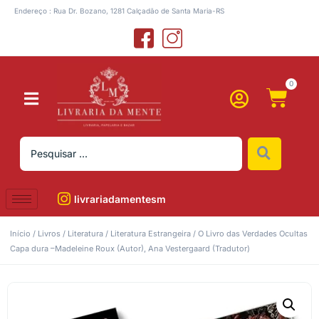
Endereço : Rua Dr. Bozano, 1281 Calçadão de Santa Maria-RS
0
livrariadamentesm
Início
/
Livros
/
Literatura
/
Literatura Estrangeira
/ O Livro das Verdades Ocultas
Capa dura –Madeleine Roux (Autor), Ana Vestergaard (Tradutor)