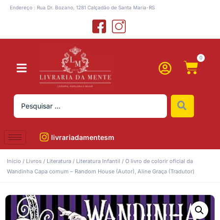
Endereço : Rua Dr. Bozano, 1281 Calçadão de Santa Maria-RS
0
livrariadamentesm
Início
/
Livros
/
Literatura
/
Literatura Infantil
/ O livro de colorir oficial da
Wandinha Capa comum – Random House (Autor), Aline Graça (Tradutor)