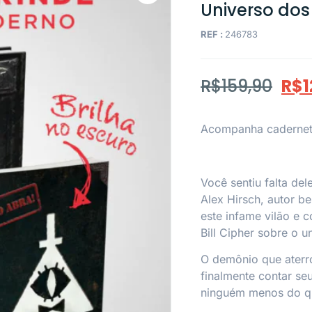
Universo dos 
REF :
246783
R$
159,90
R$
1
Acompanha caderneta
Você sentiu falta del
Alex Hirsch, autor be
este infame vilão e 
Bill Cipher sobre o u
O demônio que aterro
finalmente contar seu
ninguém menos do que