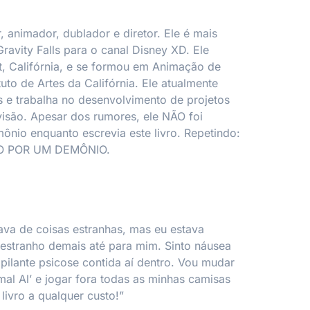
r, animador, dublador e diretor. Ele é mais
Gravity Falls
para o canal Disney XD. Ele
, Califórnia, e se formou em Animação de
uto de Artes da Califórnia. Ele atualmente
 e trabalha no desenvolvimento de projetos
visão. Apesar dos rumores, ele NÃO foi
nio enquanto escrevia este livro. Repetindo:
O POR UM DEMÔNIO.
va de coisas estranhas, mas eu estava
i estranho
demais
até para mim. Sinto náusea
ipilante psicose contida aí dentro. Vou mudar
l Al’ e jogar fora todas as minhas camisas
 livro a qualquer custo!”