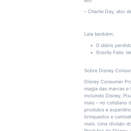
Bill!”
– Charlie Day, ator 
Leia também:
O diário perdido
Gravity Falls: l
Sobre Disney Consum
Disney Consumer Pro
magia das marcas e 
incluindo Disney, Pix
mais – no cotidiano 
produtos e experiênc
brinquedos e camiset
mais. Uma divisão d
Produtos da Disney,