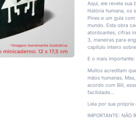
Aqui, ele revela sua 
história humana, os 
Pines e um guia com
mundo. Esta obra caó
atordoantes, cifras 
3,
maneiras para eng
capítulo inteiro sob
E o mais importante:
Muitos acreditam que
mãos humanas. Mas, s
acordo com Bill, ess
facilidade…
Leia por sua própria 
IMPORTANTE: NÃO 