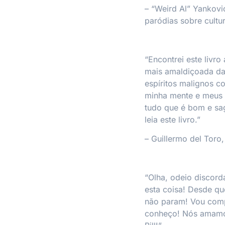
– “Weird Al” Yankovi
paródias sobre cultu
“Encontrei este livr
mais amaldiçoada das 
espíritos malignos 
minha mente e meus s
tudo que é bom e sag
leia este livro.”
– Guillermo del Toro
“Olha, odeio discord
esta coisa! Desde qu
não param! Vou com
conheço! Nós amamos