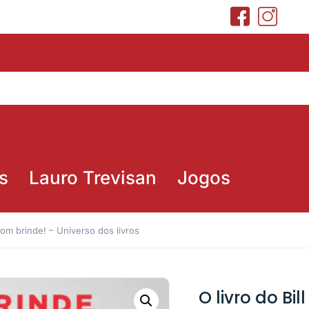
s
Lauro Trevisan
Jogos
 com brinde! – Universo dos livros
O livro do Bi