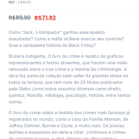
REF :
243030
R$
89,90
R$
71,92
Como “Jack, o Estripador” ganhou esse apelido
assustador? Como a máfia siciliana exercia seu controle?
Qual a verdadeira história da Black Friday?
Brutal e instigante,
O livro do crime
é repleto de gráficos
impressionantes e textos atraentes, que trazem uma visão
renovada sobre o true crime e a história da criminologia. A
obra faz parte da coleção best-seller
As grandes ideias de
todos os tempos
, que tem mais de 20 títulos publicados
pela Globo Livros sobre assuntos diversos como direito,
química, filosofia, mitologia, psicologia, história, entre tantos
outros.
O livro do crime
relata a história dos crimes mais famosos já
registrados no mundo, como o caso da Família Manson, de
Jeffrey Dahmer, Bonnie e Clyde, e muito mais. De piratas,
ladrões e assassinos em série a ciber. criminosos e crimes
de colarinho branco, a obra oferece um olhar sobre o