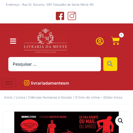
Endereço : Rua Dr. Bozano, 1281 Calçadão de Santa Maria-RS
0
livrariadamentesm
Início
/
Livros
/
Ciências Humanas e Sociais
/ O livro do crime – Globo livros