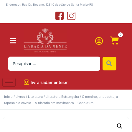
Endereço : Rua Dr. Bozano, 1281 Calçadão de Santa Maria-RS
0
livrariadamentesm
Início
/
Livros
/
Literatura
/
Literatura Estrangeira
/ O menino, a toupeira, a
raposa e o cavalo – A história em movimento – Capa dura