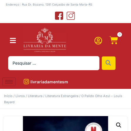
Endereço : Rua Dr. Bozano, 1281 Calçadão de Santa Maria-RS
0
livrariadamentesm
Início
/
Livros
/
Literatura
/
Literatura Estrangeira
/ O Palido Olho Azul – Louis
Bayard