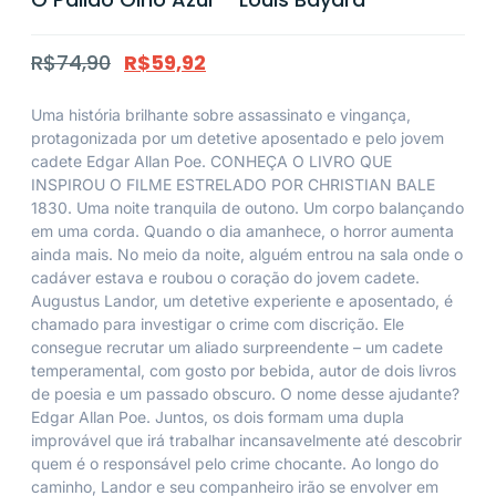
R$
74,90
R$
59,92
Uma história brilhante sobre assassinato e vingança,
protagonizada por um detetive aposentado e pelo jovem
cadete Edgar Allan Poe. CONHEÇA O LIVRO QUE
INSPIROU O FILME ESTRELADO POR CHRISTIAN BALE
1830. Uma noite tranquila de outono. Um corpo balançando
em uma corda. Quando o dia amanhece, o horror aumenta
ainda mais. No meio da noite, alguém entrou na sala onde o
cadáver estava e roubou o coração do jovem cadete.
Augustus Landor, um detetive experiente e aposentado, é
chamado para investigar o crime com discrição. Ele
consegue recrutar um aliado surpreendente – um cadete
temperamental, com gosto por bebida, autor de dois livros
de poesia e um passado obscuro. O nome desse ajudante?
Edgar Allan Poe. Juntos, os dois formam uma dupla
improvável que irá trabalhar incansavelmente até descobrir
quem é o responsável pelo crime chocante. Ao longo do
caminho, Landor e seu companheiro irão se envolver em