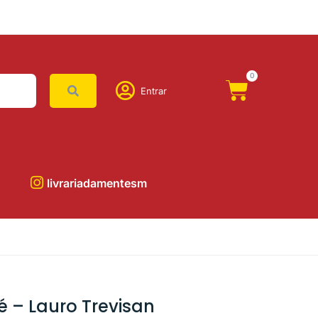
0
Entrar
livrariadamentesm
é – Lauro Trevisan