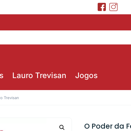
s
Lauro Trevisan
Jogos
o Trevisan
O Poder da F