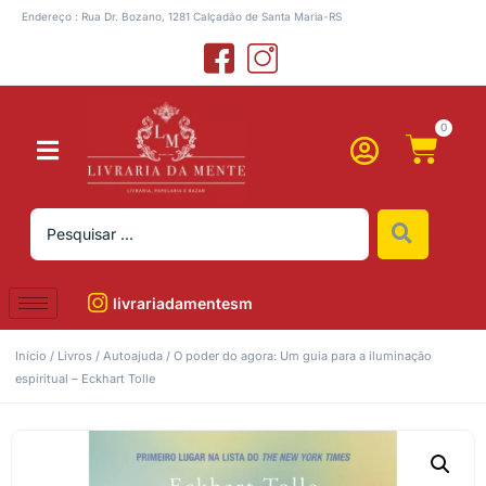
Endereço : Rua Dr. Bozano, 1281 Calçadão de Santa Maria-RS
0
livrariadamentesm
Início
/
Livros
/
Autoajuda
/ O poder do agora: Um guia para a iluminação
espiritual – Eckhart Tolle