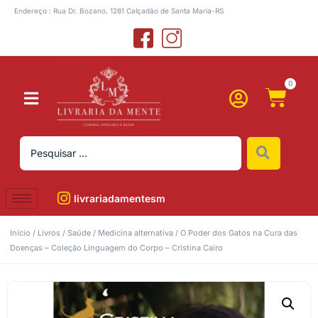
Endereço : Rua Dr. Bozano, 1281 Calçadão de Santa Maria-RS
0
livrariadamentesm
Início
/
Livros
/
Saúde
/
Medicina alternativa
/ O Poder dos Gatos na Cura das
Doenças – Coleção Linguagem do Corpo – Cristina Cairo