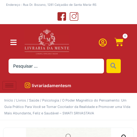
Endereço : Rua Dr. Bozano, 1281 Calçadão de Santa Maria-RS
0
livrariadamentesm
Início
/
Livros
/
Saúde
/
Psicologia
/ O Poder Magnético do Pensamento: Um
Guia Prático Para Você se Tornar Cocriador da Realidade e Promover uma Vida
Mais Abundante, Feliz e Saudável – SWATI SRIVASTAVA