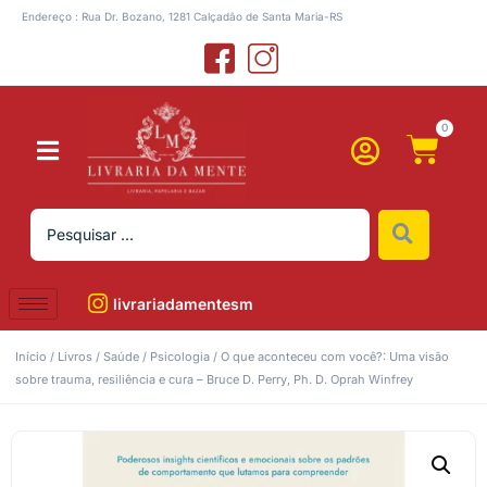
Endereço : Rua Dr. Bozano, 1281 Calçadão de Santa Maria-RS
0
livrariadamentesm
Início
/
Livros
/
Saúde
/
Psicologia
/ O que aconteceu com você?: Uma visão
sobre trauma, resiliência e cura – Bruce D. Perry, Ph. D. Oprah Winfrey