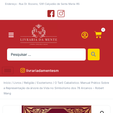
Endereço : Rua Dr. Bozano, 1281 Calçadão de Santa Maria-RS
0
livrariadamentesm
Início
/
Livros
/
Religião
/
Esoterismo
/ O Tarô Cabalístico: Manual Prático Sobre
a Representação da árvore da Vida no Simbolismo dos 78 Arcanos – Robert
Wang