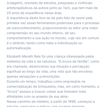
(colagem), oriundas de estudos, pesquisas e vivências
arteterapêuticas da autora junto ao Tarô, que tem mais de
20 anos de experiência nessa área.
A importância deste livro se dá pelo fato de reunir pela
primeira vez essas ferramentas poderosas para o processo
de autoconhecimento, proporcionando ao leitor uma maior
compreensão do seu mundo interno, de seu
comportamento e sua ação no mundo, cuja raiz em comum
é o símbolo, tendo como meta a individuação ou
autorrealização.
Elizabeth Merath Reis foi uma criança interessada pelos
mistérios da vida e da natureza. “A bruxa da família”, como
era chamada, desenvolveu sua intuição e percepção
espiritual ao longo da vida, uma vida que não envolveu
apenas sensações e premonições.
Durante um tempo, trabalhou como empresária na
comercialização de brinquedos, mas, em certo momento, a
“bruxa” passou a buscar coisas que tivessem mais
afinidades com os anseios de sua alma.
Nesse caminho de mistério, a partir de 1998, começou a
estudar, pesquisar e aplicar com sucesso terapias