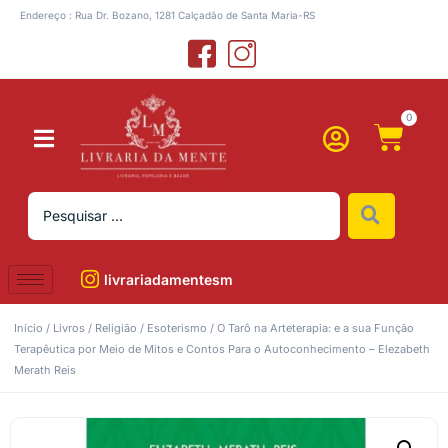
Endereço : Rua Dr. Bozano, 1281 Calçadão de Santa Maria-RS
0
livrariadamentesm
Início
/
Livros
/
Religião
/
Esoterismo
/ O Tarô na Arteterapia: e a sua Função
Terapêutica por Meio de Mitos e Contos Para o Autoconhecimento – Elezabeth
Merath Reis