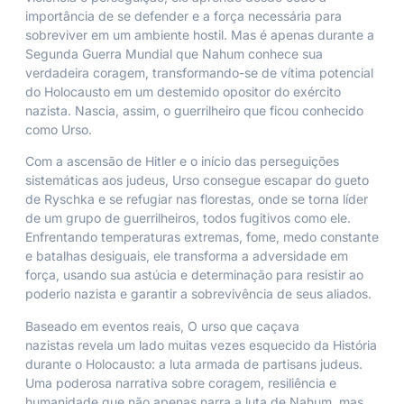
importância de se defender e a força necessária para
sobreviver em um ambiente hostil. Mas é apenas durante a
Segunda Guerra Mundial que Nahum conhece sua
verdadeira coragem, transformando-se de vítima potencial
do Holocausto em um destemido opositor do exército
nazista. Nascia, assim, o guerrilheiro que ficou conhecido
como Urso.
Com a ascensão de Hitler e o início das perseguições
sistemáticas aos judeus, Urso consegue escapar do gueto
de Ryschka e se refugiar nas florestas, onde se torna líder
de um grupo de guerrilheiros, todos fugitivos como ele.
Enfrentando temperaturas extremas, fome, medo constante
e batalhas desiguais, ele transforma a adversidade em
força, usando sua astúcia e determinação para resistir ao
poderio nazista e garantir a sobrevivência de seus aliados.
Baseado em eventos reais,
O urso que caçava
nazistas
revela um lado muitas vezes esquecido da História
durante o Holocausto: a luta armada de partisans judeus.
Uma poderosa narrativa sobre coragem, resiliência e
humanidade que não apenas narra a luta de Nahum, mas