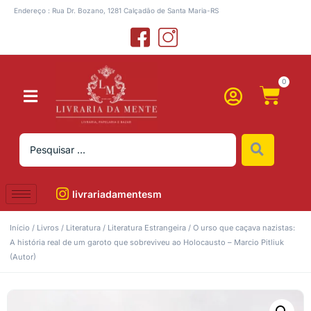
Endereço : Rua Dr. Bozano, 1281 Calçadão de Santa Maria-RS
0
livrariadamentesm
Início
/
Livros
/
Literatura
/
Literatura Estrangeira
/ O urso que caçava nazistas:
A história real de um garoto que sobreviveu ao Holocausto – Marcio Pitliuk
(Autor)