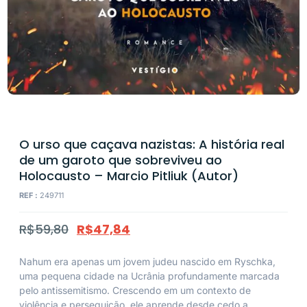
O urso que caçava nazistas: A história real
de um garoto que sobreviveu ao
Holocausto – Marcio Pitliuk (Autor)
REF :
249711
R$
59,80
R$
47,84
Nahum era apenas um jovem judeu nascido em Ryschka,
uma pequena cidade na Ucrânia profundamente marcada
pelo antissemitismo. Crescendo em um contexto de
violência e perseguição, ele aprende desde cedo a