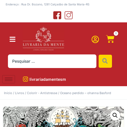
Endereço : Rua Dr. Bozano, 1281 Calçadão de Santa Maria-RS
0
livrariadamentesm
Início
/
Livros
/
Colorir - Antistresse
/ Oceano perdido – ohanna Basford