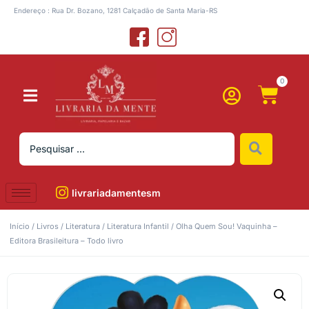
Endereço : Rua Dr. Bozano, 1281 Calçadão de Santa Maria-RS
0
livrariadamentesm
Início
/
Livros
/
Literatura
/
Literatura Infantil
/ Olha Quem Sou! Vaquinha –
Editora Brasileitura – Todo livro